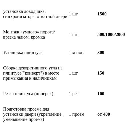
установка доводчика,
1 шт.
1500
синхронизатора откатной двери
Монтаж «умного» порога/
1 шт.
500/1000/2000
врезка /алюм. кромка
Установка плинтуса
1 м пог.
300
Сборка декоративного угла из
плинтуса("конверт") в месте
1 шт.
150
примыкания к наличникам
Резка плинтуса (поперек)
1 рез
100
Подготовка проема для
установки двери (укрепление,
1 проем
от 400
уменьшение проема)