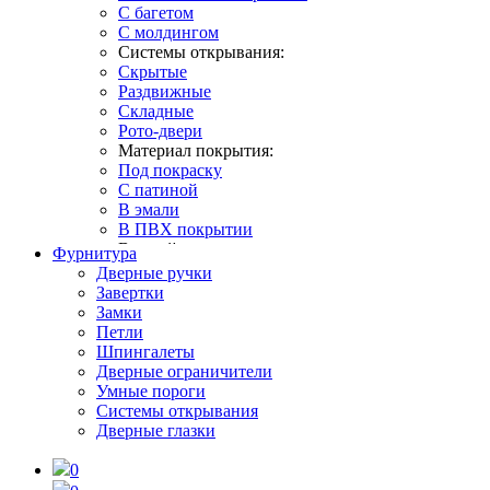
С багетом
С молдингом
Системы открывания:
Скрытые
Раздвижные
Складные
Рото-двери
Материал покрытия:
Под покраску
С патиной
В эмали
В ПВХ покрытии
В какой интерьер:
Фурнитура
В классическом стиле
Дверные ручки
В современном стиле
Завертки
В стиле лофт
Замки
В стиле неоклассика
Петли
В стиле прованс
Шпингалеты
В скандинавском стиле
Дверные ограничители
Умные пороги
Системы открывания
Дверные глазки
0