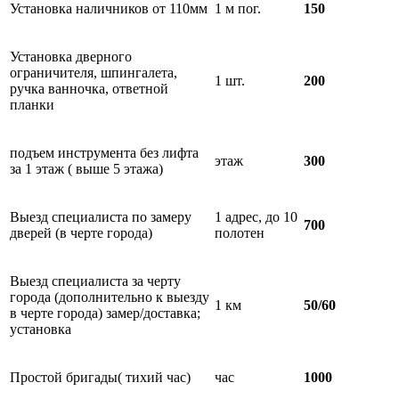
Установка наличников от 110мм
1 м пог.
150
Установка дверного
ограничителя, шпингалета,
1 шт.
200
ручка ванночка, ответной
планки
подъем инструмента без лифта
этаж
300
за 1 этаж ( выше 5 этажа)
Выезд специалиста по замеру
1 адрес, до 10
700
дверей (в черте города)
полотен
Выезд специалиста за черту
города (дополнительно к выезду
1 км
50/60
в черте города) замер/доставка;
установка
Простой бригады( тихий час)
час
1000