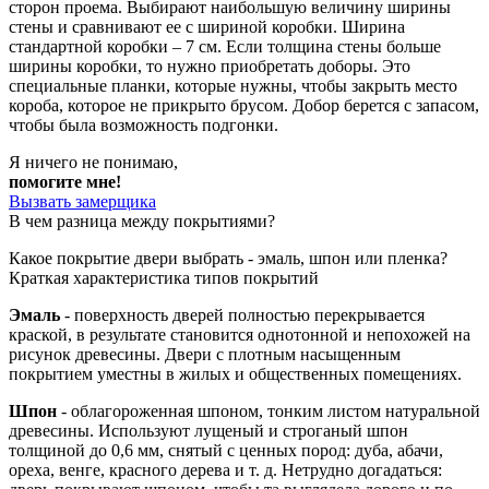
сторон проема. Выбирают наибольшую величину ширины
стены и сравнивают ее с шириной коробки. Ширина
стандартной коробки – 7 см. Если толщина стены больше
ширины коробки, то нужно приобретать доборы. Это
специальные планки, которые нужны, чтобы закрыть место
короба, которое не прикрыто брусом. Добор берется с запасом,
чтобы была возможность подгонки.
Я ничего не понимаю,
помогите мне!
Вызвать замерщика
В чем разница между покрытиями?
Какое покрытие двери выбрать - эмаль, шпон или пленка?
Краткая характеристика типов покрытий
Эмаль
- поверхность дверей полностью перекрывается
краской, в результате становится однотонной и непохожей на
рисунок древесины. Двери с плотным насыщенным
покрытием уместны в жилых и общественных помещениях.
Шпон
- облагороженная шпоном, тонким листом натуральной
древесины. Используют лущеный и строганый шпон
толщиной до 0,6 мм, снятый с ценных пород: дуба, абачи,
ореха, венге, красного дерева и т. д. Нетрудно догадаться: