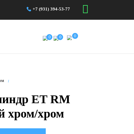
+7 (931) 394-53-77
0
0
0
ом
линдр ET RM
й хром/хром