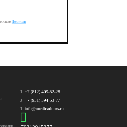
согласно
Политики
+7 (812) 409-52-28
и
+7 (931) 394-53-77
info@nordicadoors.ru
городки