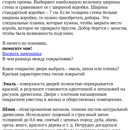
сторон проема. Выбирают наибольшую величину ширины
стены и сравнивают ее с шириной коробки. Ширина
стандартной коробки – 7 см. Если толщина стены больше
ширины коробки, то нужно приобретать доборы. Это
специальные планки, которые нужны, чтобы закрыть место
короба, которое не прикрыто брусом. Добор берется с запасом,
чтобы была возможность подгонки.
Я ничего не понимаю,
помогите мне!
Вызвать замерщика
В чем разница между покрытиями?
Какое покрытие двери выбрать - эмаль, шпон или пленка?
Краткая характеристика типов покрытий
Эмаль
- поверхность дверей полностью перекрывается
краской, в результате становится однотонной и непохожей на
рисунок древесины. Двери с плотным насыщенным
покрытием уместны в жилых и общественных помещениях.
Шпон
- облагороженная шпоном, тонким листом натуральной
древесины. Используют лущеный и строганый шпон
толщиной до 0,6 мм, снятый с ценных пород: дуба, абачи,
ореха, венге, красного дерева и т. д. Нетрудно догадаться: