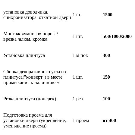
установка доводчика,
1 шт.
1500
синхронизатора откатной двери
Монтаж «умного» порога/
1 шт.
500/1000/2000
врезка /алюм. кромка
Установка плинтуса
1 м пог.
300
Сборка декоративного угла из
плинтуса("конверт") в месте
1 шт.
150
примыкания к наличникам
Резка плинтуса (поперек)
1 рез
100
Подготовка проема для
установки двери (укрепление,
1 проем
от 400
уменьшение проема)