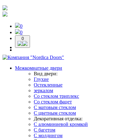
0
0
0
Межкомнатные двери
Вид двери:
Глухие
Остекленные
зеркалом
Со стеклом триплекс
Со стеклом фацет
С матовым стеклом
С цветным стеклом
Декоративная отделка:
С алюминиевой кромкой
С багетом
С молдингом