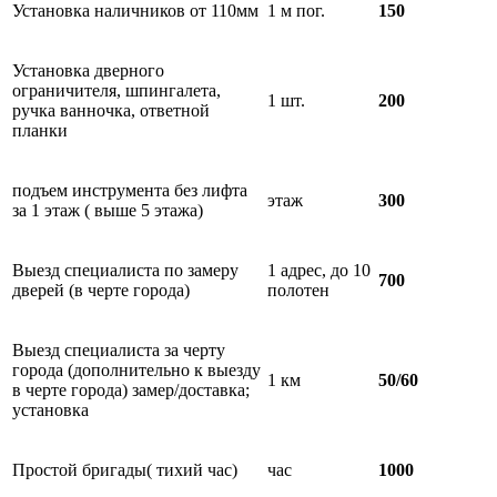
Установка наличников от 110мм
1 м пог.
150
Установка дверного
ограничителя, шпингалета,
1 шт.
200
ручка ванночка, ответной
планки
подъем инструмента без лифта
этаж
300
за 1 этаж ( выше 5 этажа)
Выезд специалиста по замеру
1 адрес, до 10
700
дверей (в черте города)
полотен
Выезд специалиста за черту
города (дополнительно к выезду
1 км
50/60
в черте города) замер/доставка;
установка
Простой бригады( тихий час)
час
1000