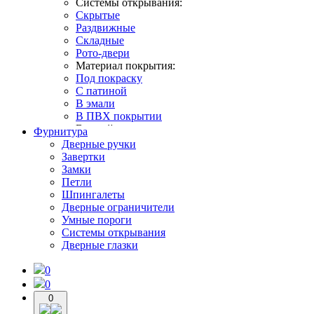
Системы открывания:
Скрытые
Раздвижные
Складные
Рото-двери
Материал покрытия:
Под покраску
С патиной
В эмали
В ПВХ покрытии
В какой интерьер:
Фурнитура
В классическом стиле
Дверные ручки
В современном стиле
Завертки
В стиле лофт
Замки
В стиле неоклассика
Петли
В стиле прованс
Шпингалеты
В скандинавском стиле
Дверные ограничители
Умные пороги
Системы открывания
Дверные глазки
0
0
0