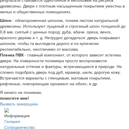
результате становится однотонной и непохожей на рисунок
древесины. Двери с плотным насыщенным покрытием уместны в
жилых и общественных помещениях.
Шпон
- облагороженная шпоном, тонким листом натуральной
древесины. Используют лущеный и строганый шпон толщиной до
0,6 мм, снятый с ценных пород: дуба, абачи, ореха, венге,
красного дерева и т. д. Нетрудно догадаться: дверь покрывают
шпоном, чтобы та выглядела дорого и по-купечески
респектабельно, неотличимо от массива.
Пленка ПВХ
- главный компонент, от которого зависит эстетика
двери. На поверхности полимера просто воспроизвести
натуральные оттенки и фактуры, встречающиеся в природе. Не
сложно подобрать дверь под дуб, мрамор, шелк, дорогую кожу.
Встречаются варианты с глянцевым, матовым покрытием,
рифленые, повторяющие орнамент на обоях, и др.
Я ничего не понимаю,
помогите мне!
Вызвать замерщика
Информация
Галерея
Сотрудничество