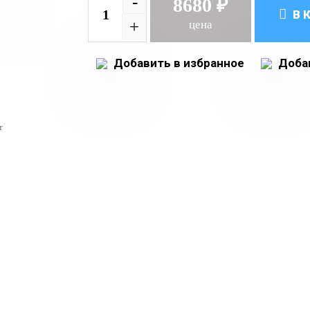
-
8680 ₽
В 
+
цена
Добавить в избранное
Добав
т