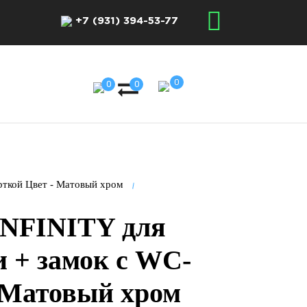
+7 (931) 394-53-77
0
0
0
рткой Цвет - Матовый хром
INFINITY для
 + замок с WC-
- Матовый хром