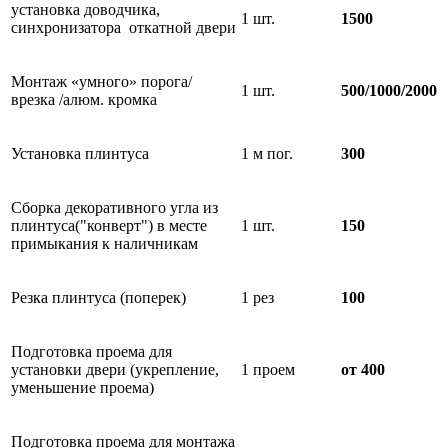
установка доводчика,
1 шт.
1500
синхронизатора откатной двери
Монтаж «умного» порога/
1 шт.
500/1000/2000
врезка /алюм. кромка
Установка плинтуса
1 м пог.
300
Сборка декоративного угла из
плинтуса("конверт") в месте
1 шт.
150
примыкания к наличникам
Резка плинтуса (поперек)
1 рез
100
Подготовка проема для
установки двери (укрепление,
1 проем
от 400
уменьшение проема)
Подготовка проема для монтажа