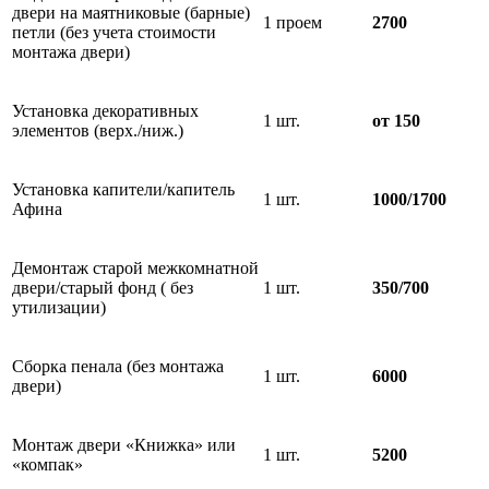
двери на маятниковые (барные)
1 проем
2700
петли (без учета стоимости
монтажа двери)
Установка декоративных
1 шт.
от 150
элементов (верх./ниж.)
Установка капители/капитель
1 шт.
1000/1700
Афина
Демонтаж старой межкомнатной
двери/старый фонд ( без
1 шт.
350/700
утилизации)
Сборка пенала (без монтажа
1 шт.
6000
двери)
Монтаж двери «Книжка» или
1 шт.
5200
«компак»