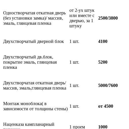
от 2-ух штук
Одностворчатая откатная дверь
или вместе с
(без установки замка)/ массив,
2500/3800
дверью, за 1
эмаль, глянцевая пленка
штуку
Двухстворчатый дверной блок
1 шт.
4100
Двухстворчатый дв.блок,
покрытие эмаль, глянцевая
1 шт.
5200
пленка
Двухстворчатая откатная дверь/
1 шт.
5000/7600
массив, эмаль,глянцевая пленка
Монтаж моноблока( в
1 шт.
от 4500
зависимости от толщины стены)
Наценказа кампланарный
1 проем
1000