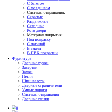
С багетом
С молдингом
Системы открывания:
Скрытые
Раздвижные
Складные
Рото-двери
Материал покрытия:
Под покраску
С патиной
В эмали
В ПВХ покрытии
В какой интерьер:
Фурнитура
В классическом стиле
Дверные ручки
В современном стиле
Завертки
В стиле лофт
Замки
В стиле неоклассика
Петли
В стиле прованс
Шпингалеты
В скандинавском стиле
Дверные ограничители
Умные пороги
Системы открывания
Дверные глазки
0