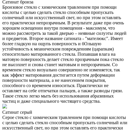
Сатинат бронза
Бронзовое стекло с химическим травлением при помощи
кислоты с целью сделать стекло способным пропускать
солнечный или искусственный свет, но при этом оставлять
его практически непрозрачным. В результате даже при очень
хорошем освещении внутри помещения - максимум, что
можно рассмотреть за такой дверью – неявные силуэты людей
и предметов. Второе название сатината - "мателюкс". Имеет
более гладкую на ощупь поверхность и бОльшую
устойчивость к меаническим повреждениям (царапкам)
относительно матированного стекла. Попавшая влага на
матовую поверхность делает стекло прозрачным пока стекло
не высохнет и снова станет матовым и непрозрачным. Со
временем стекло визуально совершенно не изменяется, так
как эффект матирования достигается путем деформации
поверхности материала, а не нанесением покрытия,
способного со временем износиться. Практически не
оставляет на себе отпечатки пальцев, а также разводы грязи.
Такое стекло легко мыть без использования абразивных
частиц и даже специального чистящего средства.
Сатинат серый
Серое стекло с химическим травлением при помощи кислоты
с целью сделать стекло способным пропускать солнечный или
искусственный свет, но при этом оставлять его практически