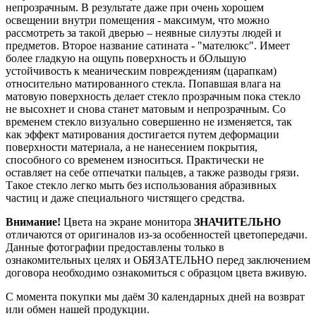
непрозрачным. В результате даже при очень хорошем
освещении внутри помещения - максимум, что можно
рассмотреть за такой дверью – неявные силуэты людей и
предметов. Второе название сатината - "мателюкс". Имеет
более гладкую на ощупь поверхность и бОльшую
устойчивость к меаническим повреждениям (царапкам)
относительно матированного стекла. Попавшая влага на
матовую поверхность делает стекло прозрачным пока стекло
не высохнет и снова станет матовым и непрозрачным. Со
временем стекло визуально совершенно не изменяется, так
как эффект матирования достигается путем деформации
поверхности материала, а не нанесением покрытия,
способного со временем износиться. Практически не
оставляет на себе отпечатки пальцев, а также разводы грязи.
Такое стекло легко мыть без использования абразивных
частиц и даже специального чистящего средства.
Внимание!
Цвета на экране монитора
ЗНАЧИТЕЛЬНО
отличаются от оригиналов из-за особенностей цветопередачи.
Данные фотографии предоставлены только в
ознакомительных целях и ОБЯЗАТЕЛЬНО перед заключением
договора необходимо ознакомиться с образцом цвета вживую.
С момента покупки мы даём 30 календарных дней на возврат
или обмен нашей продукции.