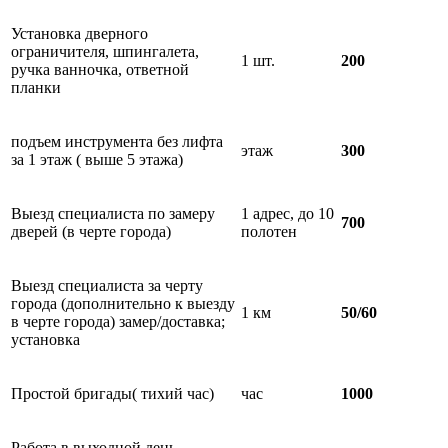
Установка дверного
ограничителя, шпингалета,
1 шт.
200
ручка ванночка, ответной
планки
подъем инструмента без лифта
этаж
300
за 1 этаж ( выше 5 этажа)
Выезд специалиста по замеру
1 адрес, до 10
700
дверей (в черте города)
полотен
Выезд специалиста за черту
города (дополнительно к выезду
1 км
50/60
в черте города) замер/доставка;
установка
Простой бригады( тихий час)
час
1000
Работа в выходной день-