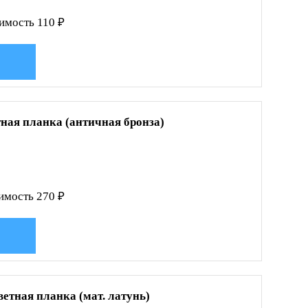
имость 110 ₽
тная планка (античная бронза)
имость 270 ₽
ветная планка (мат. латунь)