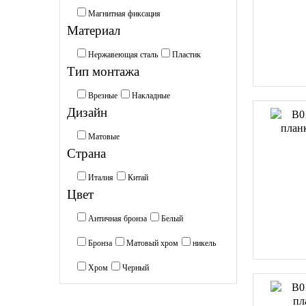
Магнитная фиксация
Материал
Нержавеющая сталь
Пластик
Тип монтажа
Врезные
Накладные
Дизайн
Матовые
Страна
Италия
Китай
Цвет
Античная бронза
Белый
Бронза
Матовый хром
никель
Хром
Черный