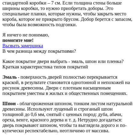
стандартной коробки – 7 см. Если толщина стены больше
ширины коробки, то нужно приобретать доборы. Это
специальные планки, которые нужны, чтобы закрыть место
короба, которое не прикрыто брусом. Добор берется с запасом,
чтобы была возможность подгонки.
Я ничего не понимаю,
помогите мне!
Вызвать замерщика
В чем разница между покрытиями?
Какое покрытие двери выбрать - эмаль, шпон или пленка?
Краткая характеристика типов покрытий
Эмаль
- поверхность дверей полностью перекрывается
краской, в результате становится однотонной и непохожей на
рисунок древесины. Двери с плотным насыщенным
покрытием уместны в жилых и общественных помещениях.
Шпон
- облагороженная шпоном, тонким листом натуральной
древесины. Используют лущеный и строганый шпон
толщиной до 0,6 мм, снятый с ценных пород: дуба, абачи,
ореха, венге, красного дерева и т. д. Нетрудно догадаться:
дверь покрывают шпоном, чтобы та выглядела дорого и по-
купечески респектабельно, неотличимо от массива.