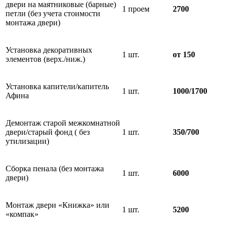
двери на маятниковые (барные)
1 проем
2700
петли (без учета стоимости
монтажа двери)
Установка декоративных
1 шт.
от 150
элементов (верх./ниж.)
Установка капители/капитель
1 шт.
1000/1700
Афина
Демонтаж старой межкомнатной
двери/старый фонд ( без
1 шт.
350/700
утилизации)
Сборка пенала (без монтажа
1 шт.
6000
двери)
Монтаж двери «Книжка» или
1 шт.
5200
«компак»