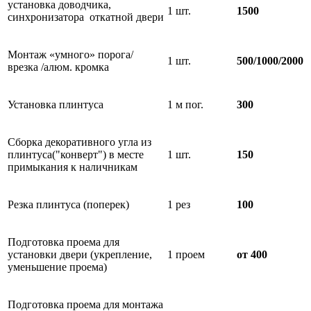
установка доводчика,
1 шт.
1500
синхронизатора откатной двери
Монтаж «умного» порога/
1 шт.
500/1000/2000
врезка /алюм. кромка
Установка плинтуса
1 м пог.
300
Сборка декоративного угла из
плинтуса("конверт") в месте
1 шт.
150
примыкания к наличникам
Резка плинтуса (поперек)
1 рез
100
Подготовка проема для
установки двери (укрепление,
1 проем
от 400
уменьшение проема)
Подготовка проема для монтажа