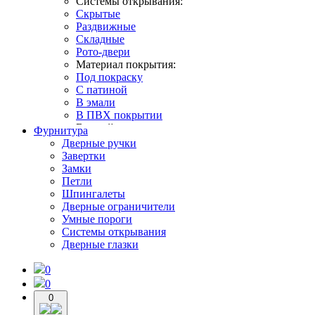
Системы открывания:
Скрытые
Раздвижные
Складные
Рото-двери
Материал покрытия:
Под покраску
С патиной
В эмали
В ПВХ покрытии
В какой интерьер:
Фурнитура
В классическом стиле
Дверные ручки
В современном стиле
Завертки
В стиле лофт
Замки
В стиле неоклассика
Петли
В стиле прованс
Шпингалеты
В скандинавском стиле
Дверные ограничители
Умные пороги
Системы открывания
Дверные глазки
0
0
0