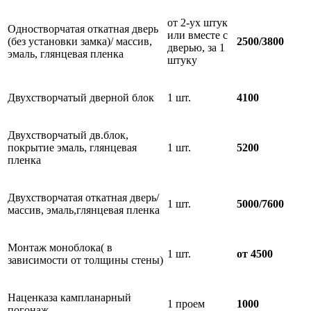
от 2-ух штук
Одностворчатая откатная дверь
или вместе с
(без установки замка)/ массив,
2500/3800
дверью, за 1
эмаль, глянцевая пленка
штуку
Двухстворчатый дверной блок
1 шт.
4100
Двухстворчатый дв.блок,
покрытие эмаль, глянцевая
1 шт.
5200
пленка
Двухстворчатая откатная дверь/
1 шт.
5000/7600
массив, эмаль,глянцевая пленка
Монтаж моноблока( в
1 шт.
от 4500
зависимости от толщины стены)
Наценказа кампланарный
1 проем
1000
погонаж