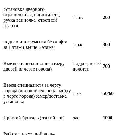
Установка дверного
ограничителя, шпингалета,
1 шт.
200
ручка ванночка, ответной
планки
подъем инструмента без лифта
этаж
300
за 1 этаж ( выше 5 этажа)
Выезд специалиста по замеру
1 адрес, до 10
700
дверей (в черте города)
полотен
Выезд специалиста за черту
города (дополнительно к выезду
1 км
50/60
в черте города) замер/доставка;
установка
Простой бригады( тихий час)
час
1000
Работа в выходной день-