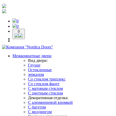
0
0
0
Межкомнатные двери
Вид двери:
Глухие
Остекленные
зеркалом
Со стеклом триплекс
Со стеклом фацет
С матовым стеклом
С цветным стеклом
Декоративная отделка:
С алюминиевой кромкой
С багетом
С молдингом