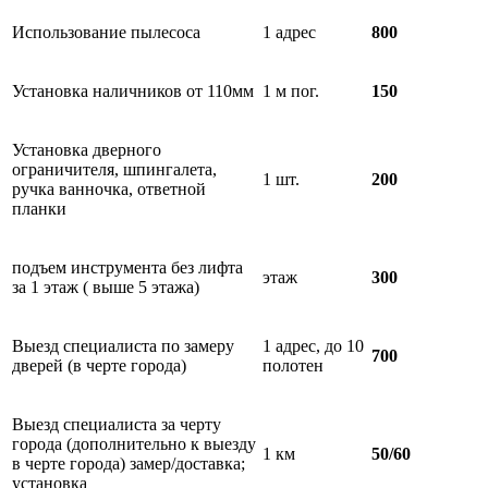
Использование пылесоса
1 адрес
800
Установка наличников от 110мм
1 м пог.
150
Установка дверного
ограничителя, шпингалета,
1 шт.
200
ручка ванночка, ответной
планки
подъем инструмента без лифта
этаж
300
за 1 этаж ( выше 5 этажа)
Выезд специалиста по замеру
1 адрес, до 10
700
дверей (в черте города)
полотен
Выезд специалиста за черту
города (дополнительно к выезду
1 км
50/60
в черте города) замер/доставка;
установка