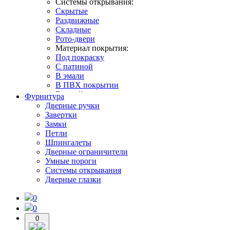
Системы открывания:
Скрытые
Раздвижные
Складные
Рото-двери
Материал покрытия:
Под покраску
С патиной
В эмали
В ПВХ покрытии
В какой интерьер:
Фурнитура
В классическом стиле
Дверные ручки
В современном стиле
Завертки
В стиле лофт
Замки
В стиле неоклассика
Петли
В стиле прованс
Шпингалеты
В скандинавском стиле
Дверные ограничители
Умные пороги
Системы открывания
Дверные глазки
0
0
0