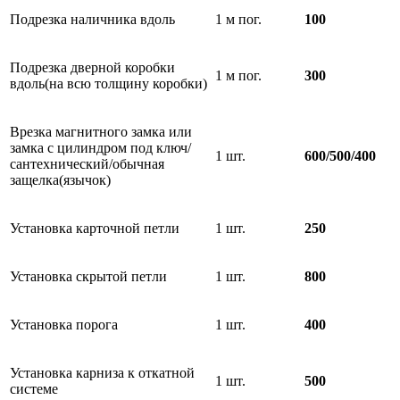
Подрезка наличника вдоль
1 м пог.
100
Подрезка дверной коробки
1 м пог.
300
вдоль(на всю толщину коробки)
Врезка магнитного замка или
замка с цилиндром под ключ/
1 шт.
600/500/400
сантехнический/обычная
защелка(язычок)
Установка карточной петли
1 шт.
250
Установка скрытой петли
1 шт.
800
Установка порога
1 шт.
400
Установка карниза к откатной
1 шт.
500
системе