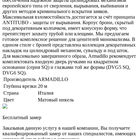
обеспечения надежной защиты цилиндровых механизмов
европейского типа от сверления, вырывания, выбивания и
других методов криминального вскрытия замков.
Максимальная взломостойкость достигается за счёт принципа
ANTITUBO - защиты от вырывания. Корпус брони, скрытый
под декоративным колпачком, имеет конусную форму, что
препятствует захвату трубой или клещами. Мы предлагаем
готовое комплексное решение для ценителей минимализма. В
едином стиле с броней представлена коллекция декоративных
накладок на цилиндровый механизм, сувальду и под шток.
Для максимально завершенного образа, Armadillo рекомендует
комплектовать входную дверь ручками на квадратном
основании (серия SQ) и глазками той же формы (DVG5 SQ,
DVG6 SQ).
Производитель
ARMADILLO
Глубина врезки
20 м
Страна
Италия
Цвет
Матовый никель
Бесплатный замер
Заказывая данную услугу в нашей компании, Вы получаете
квалифицированный замер от наших специалистов, имеющих