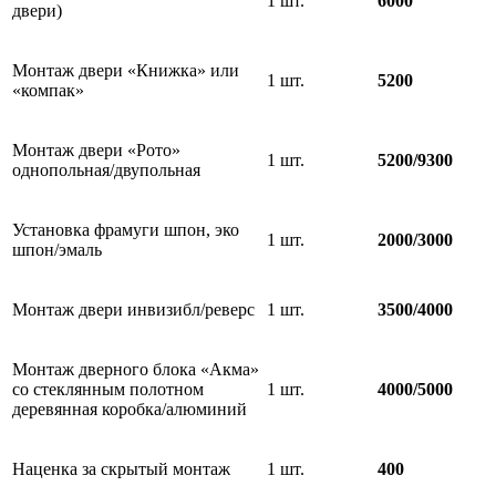
1 шт.
6000
двери)
Монтаж двери «Книжка» или
1 шт.
5200
«компак»
Монтаж двери «Рото»
1 шт.
5200/9300
однопольная/двупольная
Установка фрамуги шпон, эко
1 шт.
2000/3000
шпон/эмаль
Монтаж двери инвизибл/реверс
1 шт.
3500/4000
Монтаж дверного блока «Акма»
со стеклянным полотном
1 шт.
4000/5000
деревянная коробка/алюминий
Наценка за скрытый монтаж
1 шт.
400