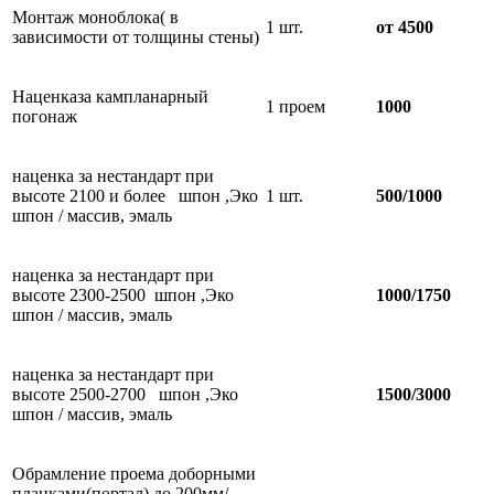
Монтаж моноблока( в
1 шт.
от 4500
зависимости от толщины стены)
Наценказа кампланарный
1 проем
1000
погонаж
наценка за нестандарт при
высоте 2100 и более шпон ,Эко
1 шт.
500/1000
шпон / массив, эмаль
наценка за нестандарт при
высоте 2300-2500 шпон ,Эко
1000/1750
шпон / массив, эмаль
наценка за нестандарт при
высоте 2500-2700 шпон ,Эко
1500/3000
шпон / массив, эмаль
Обрамление проема доборными
планками(портал) до 200мм/