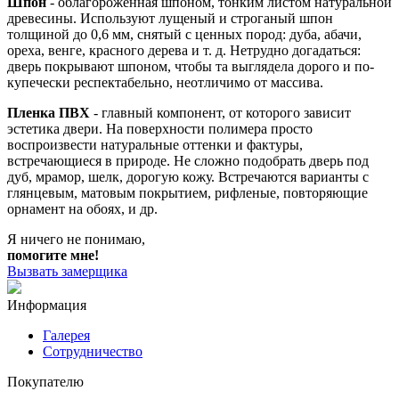
Шпон
- облагороженная шпоном, тонким листом натуральной
древесины. Используют лущеный и строганый шпон
толщиной до 0,6 мм, снятый с ценных пород: дуба, абачи,
ореха, венге, красного дерева и т. д. Нетрудно догадаться:
дверь покрывают шпоном, чтобы та выглядела дорого и по-
купечески респектабельно, неотличимо от массива.
Пленка ПВХ
- главный компонент, от которого зависит
эстетика двери. На поверхности полимера просто
воспроизвести натуральные оттенки и фактуры,
встречающиеся в природе. Не сложно подобрать дверь под
дуб, мрамор, шелк, дорогую кожу. Встречаются варианты с
глянцевым, матовым покрытием, рифленые, повторяющие
орнамент на обоях, и др.
Я ничего не понимаю,
помогите мне!
Вызвать замерщика
Информация
Галерея
Сотрудничество
Покупателю