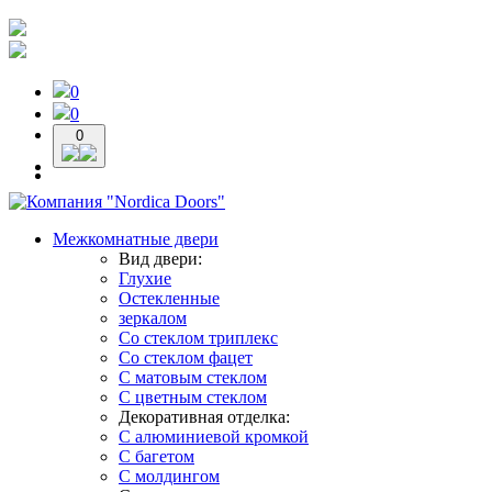
0
0
0
Межкомнатные двери
Вид двери:
Глухие
Остекленные
зеркалом
Со стеклом триплекс
Со стеклом фацет
С матовым стеклом
С цветным стеклом
Декоративная отделка:
С алюминиевой кромкой
С багетом
С молдингом