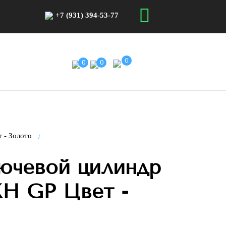
+7 (931) 394-53-77
0
0
0
 - Золото
ючевой цилиндр
H GP Цвет -