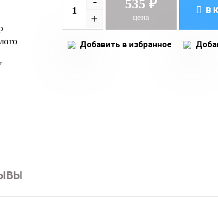
-
535 ₽
В 
+
цена
Добавить в избранное
Добав
т
ЫВЫ