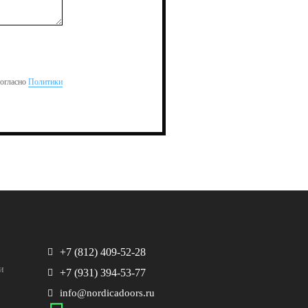
согласно
Политики
+7 (812) 409-52-28
и
+7 (931) 394-53-77
info@nordicadoors.ru